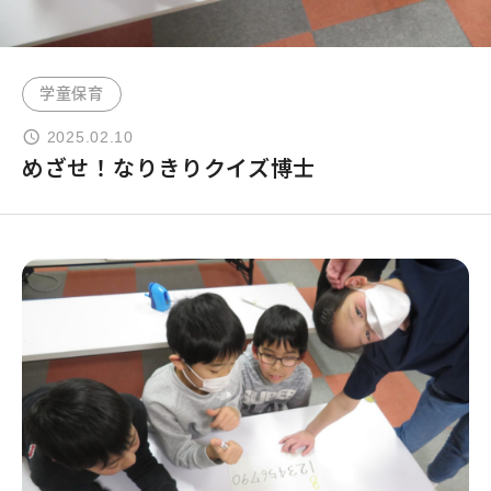
よくあるご質問
学童保育
お問い合わせ
2025.02.10
めざせ！なりきりクイズ博士
団体向け出張英会話
新着情報
コラム・読み物