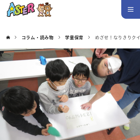
お問い合わせ
Instagram
コラム・読み物
学童保育
めざせ！なりきりク
トップページ
コース案内
英会話／プログラミング／3Dデザイン／学童保育
英会話（未就学児）
英会話（小学生）
英会話（中学生）
生徒・保護者の声
スタッフ紹介
アクセス