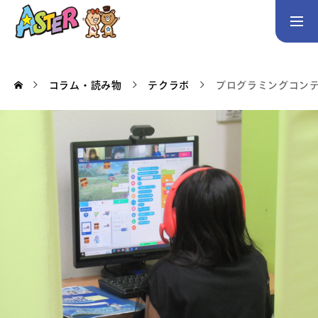
お問い合わせ
Instagram
コラム・読み物
テクラボ
プログラミングコン
トップページ
コース案内
英会話／プログラミング／3Dデザイン／学童保育
英会話（未就学児）
英会話（小学生）
英会話（中学生）
生徒・保護者の声
スタッフ紹介
アクセス