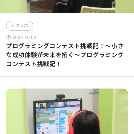
よくあるご質問
テクラボ
お問い合わせ
2024.10.02
プログラミングコンテスト挑戦記！～小さ
団体向け出張英会話
な成功体験が未来を拓く～プログラミング
コンテスト挑戦記！
新着情報
コラム・読み物