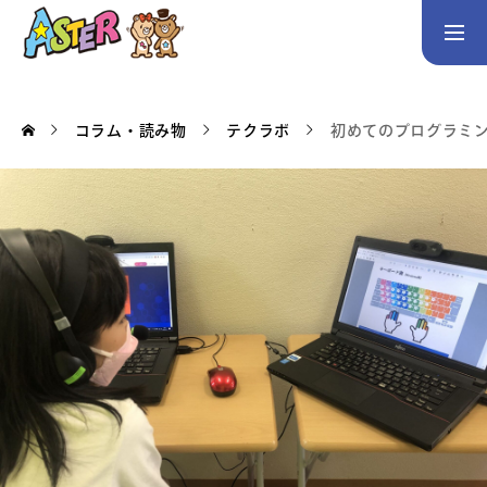
お問い合わせ
Instagram
コラム・読み物
テクラボ
初めてのプログラミ
トップページ
コース案内
英会話／プログラミング／3Dデザイン／学童保育
英会話（未就学児）
英会話（小学生）
英会話（中学生）
生徒・保護者の声
スタッフ紹介
アクセス