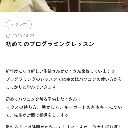
よくあるご質問
テクラボ
お問い合わせ
2023.04.25
初めてのプログラミングレッスン
団体向け出張英会話
新着情報
新年度になり新しい生徒さんがたくさん来校しています☆
プログラミングのレッスンでは始めはパソコンの使い方から
コラム・読み物
しっかりと学んでいきます！
初めてパソコンを触る子供もたくさん！
マウスの持ち方、動かし方、キーボードの基本キーについ
て、先生が対面で指導をします☺
慣れるまでは時間がかかってしまいますが、何度も繰り返し