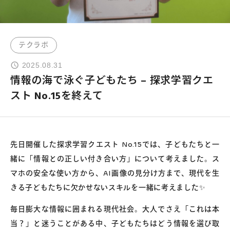
よくあるご質問
テクラボ
お問い合わせ
2025.08.31
情報の海で泳ぐ子どもたち – 探求学習クエ
団体向け出張英会話
スト No.15を終えて
新着情報
先日開催した探求学習クエスト No.15では、子どもたちと一
コラム・読み物
緒に「情報との正しい付き合い方」について考えました。ス
マホの安全な使い方から、AI画像の見分け方まで、現代を生
きる子どもたちに欠かせないスキルを一緒に考えました✨
毎日膨大な情報に囲まれる現代社会。大人でさえ「これは本
当？」と迷うことがある中、子どもたちはどう情報を選び取