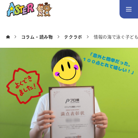
お問い合わせ
Instagram
コラム・読み物
テクラボ
情報の海で泳ぐ子どもた
トップページ
コース案内
英会話／プログラミング／3Dデザイン／学童保育
英会話（未就学児）
英会話（小学生）
英会話（中学生）
生徒・保護者の声
スタッフ紹介
アクセス