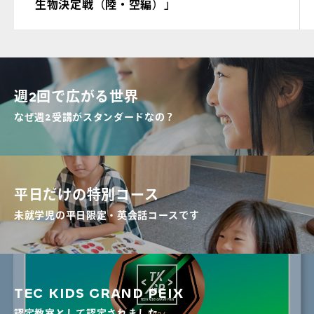
生物決定戦（陸・空編）」
週2回で広がる世界
なぜ週2受講がスタンダードなの？
平日だけの特別コース
未就学児の平日限定・英会話コースです
TEC KIDS GRAND PEIX
認定教室として認定されました