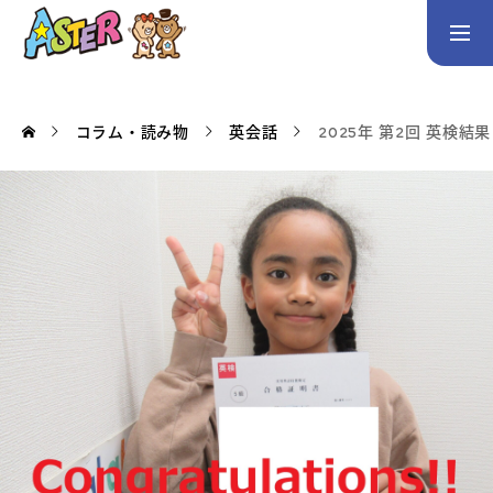
お問い合わせ
Instagram
コラム・読み物
英会話
2025年 第2回 英検結果
トップページ
コース案内
英会話／プログラミング／3Dデザイン／学童保育
英会話（未就学児）
英会話（小学生）
英会話（中学生）
生徒・保護者の声
スタッフ紹介
アクセス