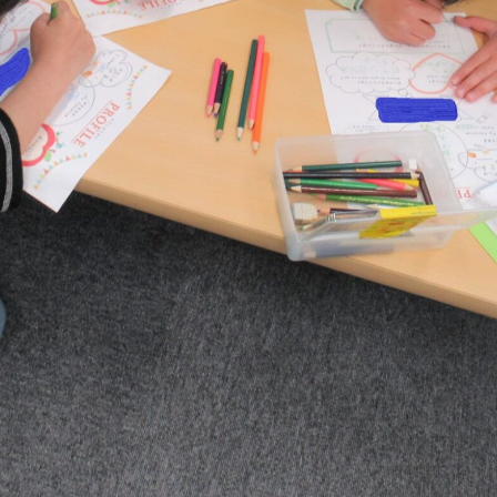
コース案内
英会話／プログラミング
英会話（未就学児）
学童保育
生徒・保護者
スタッフ紹介