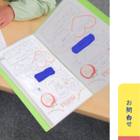
／3Dデザイン／学童保育
英会話（小学生）
英会話（中学生）
クリエイティブテック
週2回で広がる世界
ラボ
の声
お問い合わせ