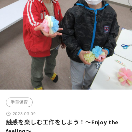
よくあるご質問
お問い合わせ
団体向け出張英会話
新着情報
コラム・読み物
学童保育
2023.03.09
触感を楽しむ工作をしよう！～Enjoy the
feeling～