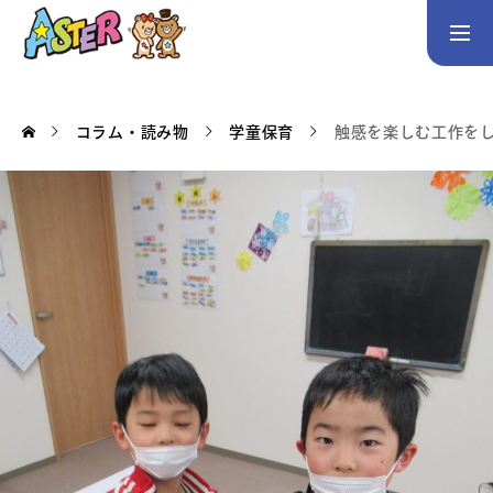
お問い合わせ
Instagram
コラム・読み物
学童保育
触感を楽しむ工作をしよう！
トップページ
コース案内
英会話／プログラミング／3Dデザイン／学童保育
英会話（未就学児）
英会話（小学生）
英会話（中学生）
生徒・保護者の声
スタッフ紹介
アクセス