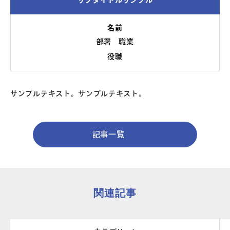
サブタイトルサンプル
名前
よくあるご質問
部署
職業
役職
お問い合わせ
団体向け出張英会話
サンプルテキスト。サンプルテキスト。
新着情報
記事一覧
コラム・読み物
関連記事