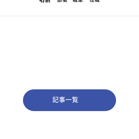
名前
英会話（未就学児）
学童保育
生徒・保護者
スタッフ紹介
記事一覧
アクセス