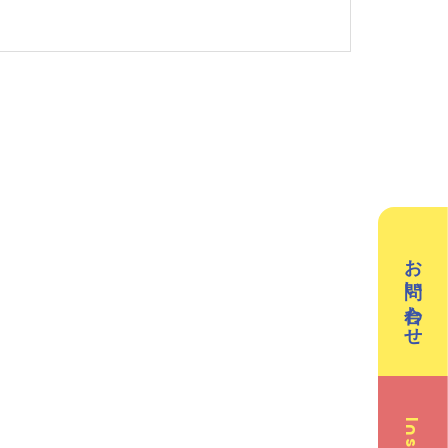
英会話（小学生）
英会話（中学生）
クリエイティブテック
週2回で広がる世界
ラボ
の声
お問い合わせ