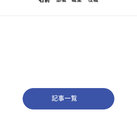
名前
英会話（未就学児）
学童保育
生徒・保護者
スタッフ紹介
記事一覧
アクセス