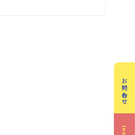
英会話（小学生）
英会話（中学生）
クリエイティブテック
週2回で広がる世界
ラボ
の声
お問い合わせ